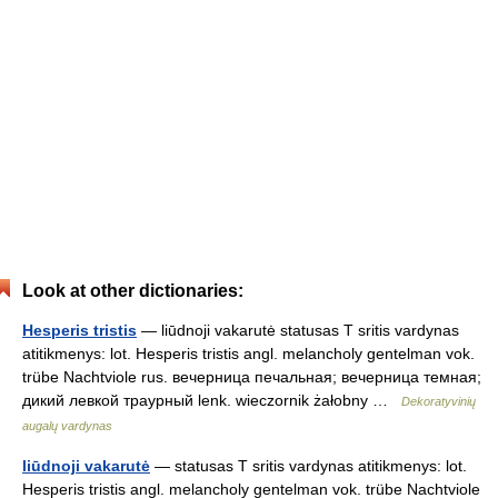
Look at other dictionaries:
Hesperis tristis
— liūdnoji vakarutė statusas T sritis vardynas
atitikmenys: lot. Hesperis tristis angl. melancholy gentelman vok.
trübe Nachtviole rus. вечерница печальная; вечерница темная;
дикий левкой траурный lenk. wieczornik żałobny …
Dekoratyvinių
augalų vardynas
liūdnoji vakarutė
— statusas T sritis vardynas atitikmenys: lot.
Hesperis tristis angl. melancholy gentelman vok. trübe Nachtviole