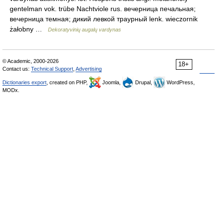
gentelman vok. trübe Nachtviole rus. вечерница печальная;
вечерница темная; дикий левкой траурный lenk. wieczornik
żałobny …
Dekoratyvinių augalų vardynas
© Academic, 2000-2026
18+
Contact us:
Technical Support
,
Advertising
Dictionaries export
, created on PHP,
Joomla,
Drupal,
WordPress,
MODx.