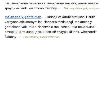
rus. вечерница печальная; вечерница темная; дикий левкой
траурный lenk. wieczornik żałobny …
Dekoratyvinių augalų vardynas
melancholy gentelman
— liūdnoji vakarutė statusas T sritis
vardynas atitikmenys: lot. Hesperis tristis angl. melancholy
gentelman vok. trübe Nachtviole rus. вечерница печальная;
вечерница темная; дикий левкой траурный lenk. wieczornik
żałobny …
Dekoratyvinių augalų vardynas