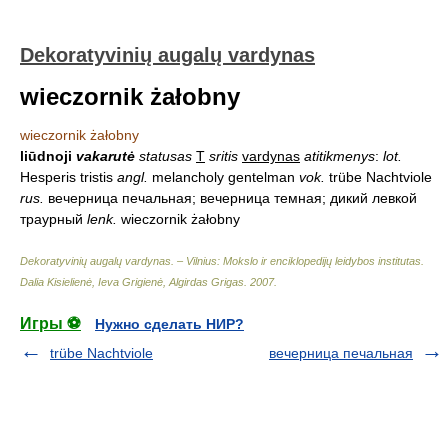
Dekoratyvinių augalų vardynas
wieczornik żałobny
wieczornik żałobny
liūdnoji
vakarutė
statusas
T
sritis
vardynas
atitikmenys
:
lot.
Hesperis tristis
angl.
melancholy gentelman
vok.
trübe Nachtviole
rus.
вечерница печальная; вечерница темная; дикий левкой
траурный
lenk.
wieczornik żałobny
Dekoratyvinių augalų vardynas. – Vilnius: Mokslo ir enciklopedijų leidybos institutas
.
Dalia Kisielienė, Ieva Grigienė, Algirdas Grigas
.
2007
.
Игры ⚽
Нужно сделать НИР?
trübe Nachtviole
вечерница печальная